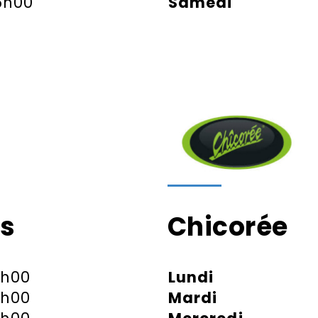
6h00
Samedi
ns
Chicorée
9h00
Lundi
9h00
Mardi